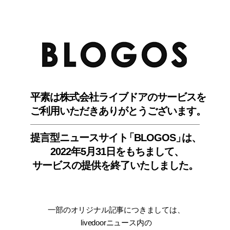
BLO
平素は株式会社ライブドアのサービスを
ご利用いただきありがとうございます。
提言型ニュースサイ
ト
「BLOGOS
」
は、
2022年5月31日をもちまして
、
サービスの提供を終了いたしました。
一部のオリジナル記事につきましては
、
livedoorニュース内
の