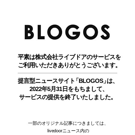
BLO
平素は株式会社ライブドアのサービスを
ご利用いただきありがとうございます。
提言型ニュースサイ
ト
「BLOGOS
」
は、
2022年5月31日をもちまして
、
サービスの提供を終了いたしました。
一部のオリジナル記事につきましては
、
livedoorニュース内
の