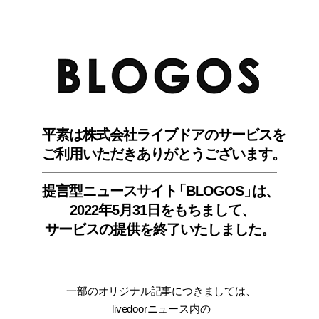
BLO
平素は株式会社ライブドアのサービスを
ご利用いただきありがとうございます。
提言型ニュースサイ
ト
「BLOGOS
」
は、
2022年5月31日をもちまして
、
サービスの提供を終了いたしました。
一部のオリジナル記事につきましては
、
livedoorニュース内
の