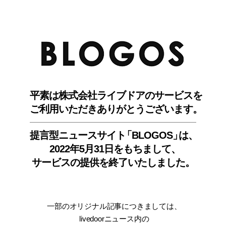
BLO
平素は株式会社ライブドアのサービスを
ご利用いただきありがとうございます。
提言型ニュースサイ
ト
「BLOGOS
」
は、
2022年5月31日をもちまして
、
サービスの提供を終了いたしました。
一部のオリジナル記事につきましては
、
livedoorニュース内
の