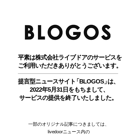
BLO
平素は株式会社ライブドアのサービスを
ご利用いただきありがとうございます。
提言型ニュースサイ
ト
「BLOGOS
」
は、
2022年5月31日をもちまして
、
サービスの提供を終了いたしました。
一部のオリジナル記事につきましては
、
livedoorニュース内
の