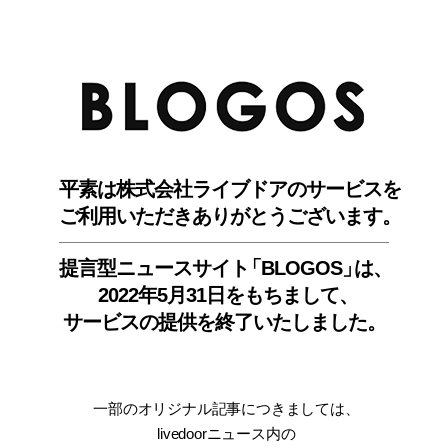
BLO
平素は株式会社ライブドアのサービスを
ご利用いただきありがとうございます。
提言型ニュースサイ
ト
「BLOGOS
」
は、
2022年5月31日をもちまして
、
サービスの提供を終了いたしました。
一部のオリジナル記事につきましては
、
livedoorニュース内
の