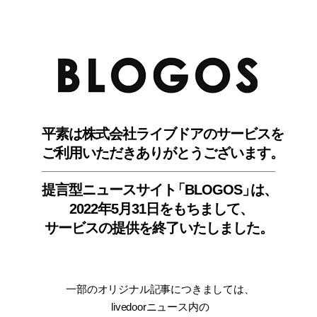
BLO
平素は株式会社ライブドアのサービスを
ご利用いただきありがとうございます。
提言型ニュースサイ
ト
「BLOGOS
」
は、
2022年5月31日をもちまして
、
サービスの提供を終了いたしました。
一部のオリジナル記事につきましては
、
livedoorニュース内
の