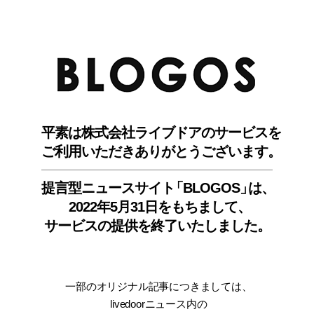
BLO
平素は株式会社ライブドアのサービスを
ご利用いただきありがとうございます。
提言型ニュースサイ
ト
「BLOGOS
」
は、
2022年5月31日をもちまして
、
サービスの提供を終了いたしました。
一部のオリジナル記事につきましては
、
livedoorニュース内
の