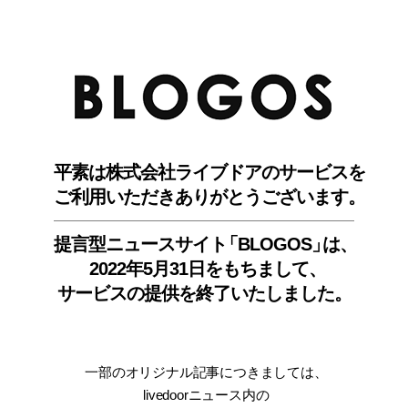
BLO
平素は株式会社ライブドアのサービスを
ご利用いただきありがとうございます。
提言型ニュースサイ
ト
「BLOGOS
」
は、
2022年5月31日をもちまして
、
サービスの提供を終了いたしました。
一部のオリジナル記事につきましては
、
livedoorニュース内
の