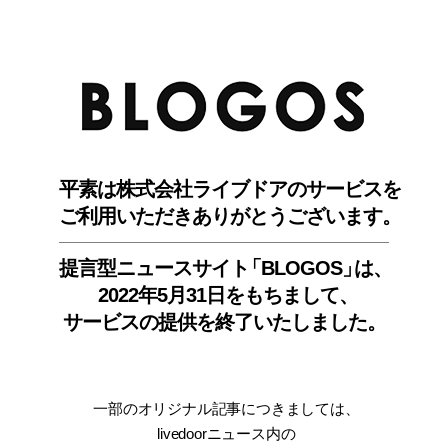
BLO
平素は株式会社ライブドアのサービスを
ご利用いただきありがとうございます。
提言型ニュースサイ
ト
「BLOGOS
」
は、
2022年5月31日をもちまして
、
サービスの提供を終了いたしました。
一部のオリジナル記事につきましては
、
livedoorニュース内
の