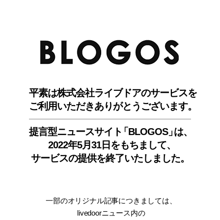
BLO
平素は株式会社ライブドアのサービスを
ご利用いただきありがとうございます。
提言型ニュースサイ
ト
「BLOGOS
」
は、
2022年5月31日をもちまして
、
サービスの提供を終了いたしました。
一部のオリジナル記事につきましては
、
livedoorニュース内
の