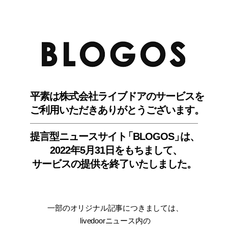
BLO
平素は株式会社ライブドアのサービスを
ご利用いただきありがとうございます。
提言型ニュースサイ
ト
「BLOGOS
」
は、
2022年5月31日をもちまして
、
サービスの提供を終了いたしました。
一部のオリジナル記事につきましては
、
livedoorニュース内
の