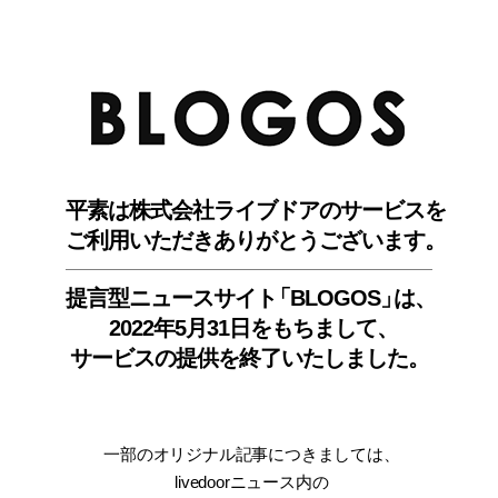
BLO
平素は株式会社ライブドアのサービスを
ご利用いただきありがとうございます。
提言型ニュースサイ
ト
「BLOGOS
」
は、
2022年5月31日をもちまして
、
サービスの提供を終了いたしました。
一部のオリジナル記事につきましては
、
livedoorニュース内
の