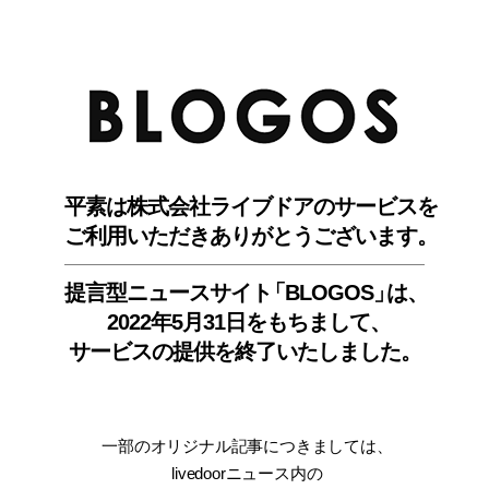
BLO
平素は株式会社ライブドアのサービスを
ご利用いただきありがとうございます。
提言型ニュースサイ
ト
「BLOGOS
」
は、
2022年5月31日をもちまして
、
サービスの提供を終了いたしました。
一部のオリジナル記事につきましては
、
livedoorニュース内
の