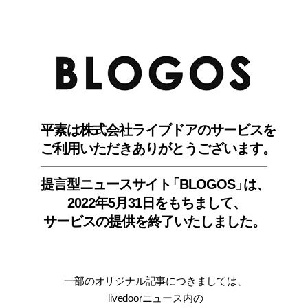
BLO
平素は株式会社ライブドアのサービスを
ご利用いただきありがとうございます。
提言型ニュースサイ
ト
「BLOGOS
」
は、
2022年5月31日をもちまして
、
サービスの提供を終了いたしました。
一部のオリジナル記事につきましては
、
livedoorニュース内
の