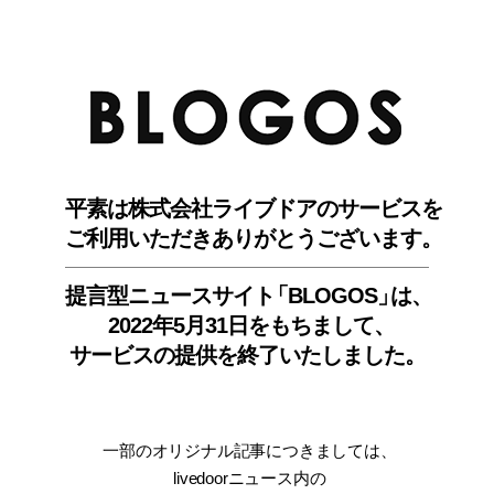
BLO
平素は株式会社ライブドアのサービスを
ご利用いただきありがとうございます。
提言型ニュースサイ
ト
「BLOGOS
」
は、
2022年5月31日をもちまして
、
サービスの提供を終了いたしました。
一部のオリジナル記事につきましては
、
livedoorニュース内
の