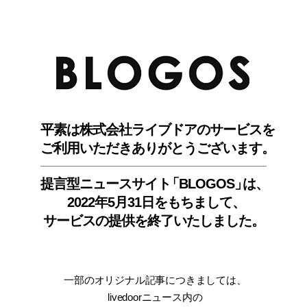
BLO
平素は株式会社ライブドアのサービスを
ご利用いただきありがとうございます。
提言型ニュースサイ
ト
「BLOGOS
」
は、
2022年5月31日をもちまして
、
サービスの提供を終了いたしました。
一部のオリジナル記事につきましては
、
livedoorニュース内
の