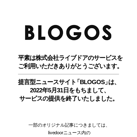
BLO
平素は株式会社ライブドアのサービスを
ご利用いただきありがとうございます。
提言型ニュースサイ
ト
「BLOGOS
」
は、
2022年5月31日をもちまして
、
サービスの提供を終了いたしました。
一部のオリジナル記事につきましては
、
livedoorニュース内
の