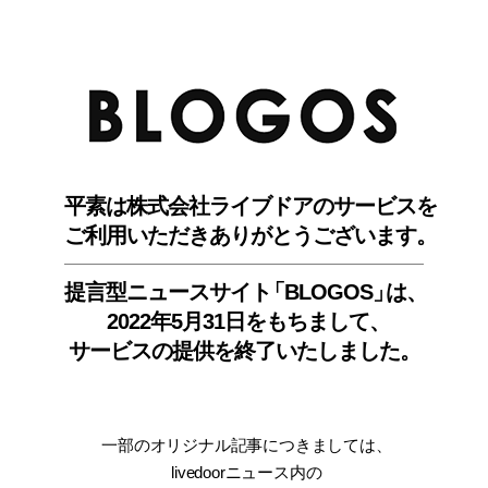
BLO
平素は株式会社ライブドアのサービスを
ご利用いただきありがとうございます。
提言型ニュースサイ
ト
「BLOGOS
」
は、
2022年5月31日をもちまして
、
サービスの提供を終了いたしました。
一部のオリジナル記事につきましては
、
livedoorニュース内
の