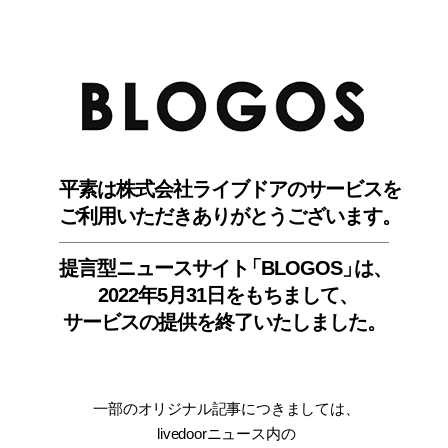
BLO
平素は株式会社ライブドアのサービスを
ご利用いただきありがとうございます。
提言型ニュースサイ
ト
「BLOGOS
」
は、
2022年5月31日をもちまして
、
サービスの提供を終了いたしました。
一部のオリジナル記事につきましては
、
livedoorニュース内
の