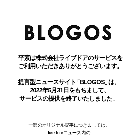
BLO
平素は株式会社ライブドアのサービスを
ご利用いただきありがとうございます。
提言型ニュースサイ
ト
「BLOGOS
」
は、
2022年5月31日をもちまして
、
サービスの提供を終了いたしました。
一部のオリジナル記事につきましては
、
livedoorニュース内
の