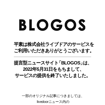
BLO
平素は株式会社ライブドアのサービスを
ご利用いただきありがとうございます。
提言型ニュースサイ
ト
「BLOGOS
」
は、
2022年5月31日をもちまして
、
サービスの提供を終了いたしました。
一部のオリジナル記事につきましては
、
livedoorニュース内
の