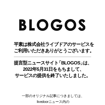
BLO
平素は株式会社ライブドアのサービスを
ご利用いただきありがとうございます。
提言型ニュースサイ
ト
「BLOGOS
」
は、
2022年5月31日をもちまして
、
サービスの提供を終了いたしました。
一部のオリジナル記事につきましては
、
livedoorニュース内
の