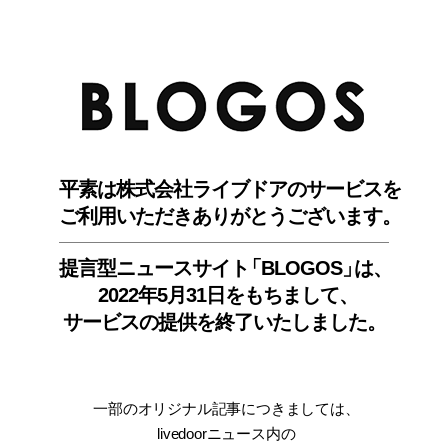
BLO
平素は株式会社ライブドアのサービスを
ご利用いただきありがとうございます。
提言型ニュースサイ
ト
「BLOGOS
」
は、
2022年5月31日をもちまして
、
サービスの提供を終了いたしました。
一部のオリジナル記事につきましては
、
livedoorニュース内
の