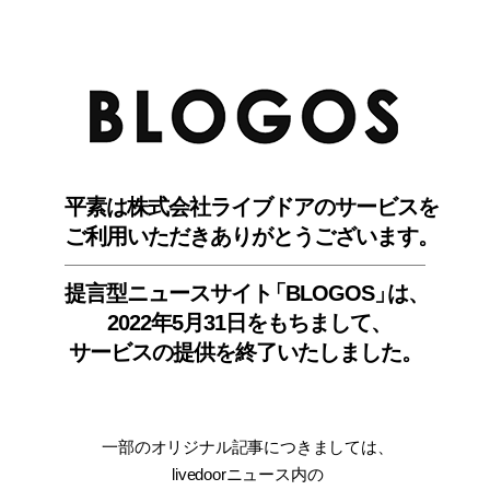
BLO
平素は株式会社ライブドアのサービスを
ご利用いただきありがとうございます。
提言型ニュースサイ
ト
「BLOGOS
」
は、
2022年5月31日をもちまして
、
サービスの提供を終了いたしました。
一部のオリジナル記事につきましては
、
livedoorニュース内
の