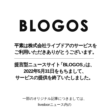
BLO
平素は株式会社ライブドアのサービスを
ご利用いただきありがとうございます。
提言型ニュースサイ
ト
「BLOGOS
」
は、
2022年5月31日をもちまして
、
サービスの提供を終了いたしました。
一部のオリジナル記事につきましては
、
livedoorニュース内
の