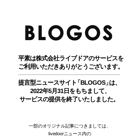
BLO
平素は株式会社ライブドアのサービスを
ご利用いただきありがとうございます。
提言型ニュースサイ
ト
「BLOGOS
」
は、
2022年5月31日をもちまして
、
サービスの提供を終了いたしました。
一部のオリジナル記事につきましては
、
livedoorニュース内
の