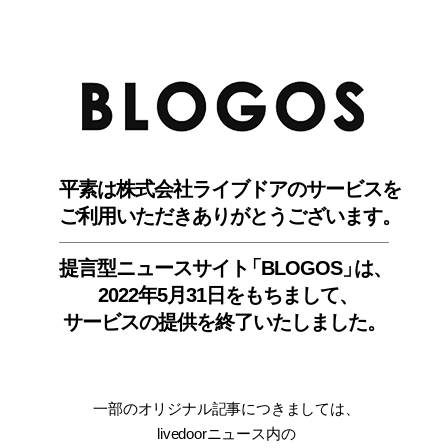
BLO
平素は株式会社ライブドアのサービスを
ご利用いただきありがとうございます。
提言型ニュースサイ
ト
「BLOGOS
」
は、
2022年5月31日をもちまして
、
サービスの提供を終了いたしました。
一部のオリジナル記事につきましては
、
livedoorニュース内
の