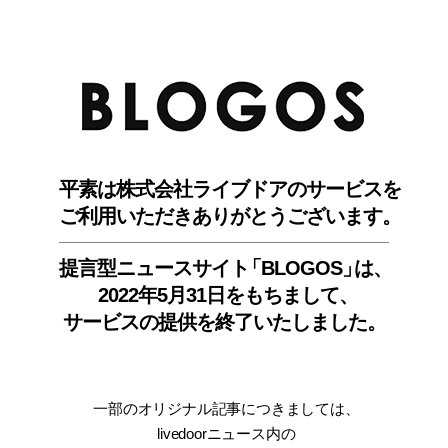
BLO
平素は株式会社ライブドアのサービスを
ご利用いただきありがとうございます。
提言型ニュースサイ
ト
「BLOGOS
」
は、
2022年5月31日をもちまして
、
サービスの提供を終了いたしました。
一部のオリジナル記事につきましては
、
livedoorニュース内
の