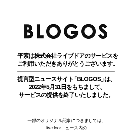
BLO
平素は株式会社ライブドアのサービスを
ご利用いただきありがとうございます。
提言型ニュースサイ
ト
「BLOGOS
」
は、
2022年5月31日をもちまして
、
サービスの提供を終了いたしました。
一部のオリジナル記事につきましては
、
livedoorニュース内
の