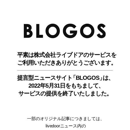
BLO
平素は株式会社ライブドアのサービスを
ご利用いただきありがとうございます。
提言型ニュースサイ
ト
「BLOGOS
」
は、
2022年5月31日をもちまして
、
サービスの提供を終了いたしました。
一部のオリジナル記事につきましては
、
livedoorニュース内
の