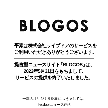
BLO
平素は株式会社ライブドアのサービスを
ご利用いただきありがとうございます。
提言型ニュースサイ
ト
「BLOGOS
」
は、
2022年5月31日をもちまして
、
サービスの提供を終了いたしました。
一部のオリジナル記事につきましては
、
livedoorニュース内
の