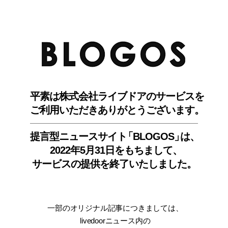
BLO
平素は株式会社ライブドアのサービスを
ご利用いただきありがとうございます。
提言型ニュースサイ
ト
「BLOGOS
」
は、
2022年5月31日をもちまして
、
サービスの提供を終了いたしました。
一部のオリジナル記事につきましては
、
livedoorニュース内
の