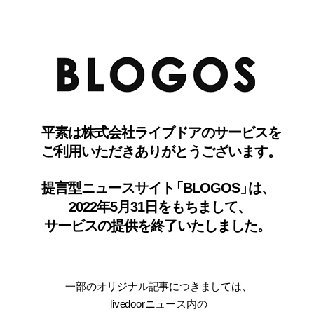
BLO
平素は株式会社ライブドアのサービスを
ご利用いただきありがとうございます。
提言型ニュースサイ
ト
「BLOGOS
」
は、
2022年5月31日をもちまして
、
サービスの提供を終了いたしました。
一部のオリジナル記事につきましては
、
livedoorニュース内
の