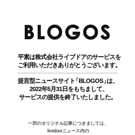
BLO
平素は株式会社ライブドアのサービスを
ご利用いただきありがとうございます。
提言型ニュースサイ
ト
「BLOGOS
」
は、
2022年5月31日をもちまして
、
サービスの提供を終了いたしました。
一部のオリジナル記事につきましては
、
livedoorニュース内
の