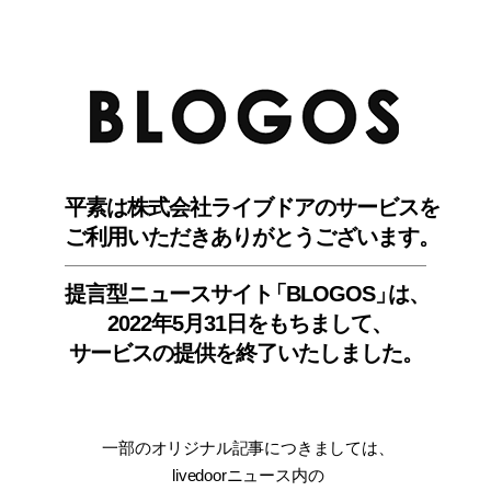
BLO
平素は株式会社ライブドアのサービスを
ご利用いただきありがとうございます。
提言型ニュースサイ
ト
「BLOGOS
」
は、
2022年5月31日をもちまして
、
サービスの提供を終了いたしました。
一部のオリジナル記事につきましては
、
livedoorニュース内
の