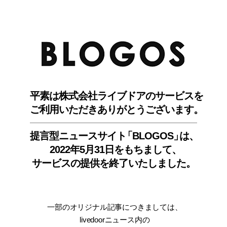
BLO
平素は株式会社ライブドアのサービスを
ご利用いただきありがとうございます。
提言型ニュースサイ
ト
「BLOGOS
」
は、
2022年5月31日をもちまして
、
サービスの提供を終了いたしました。
一部のオリジナル記事につきましては
、
livedoorニュース内
の