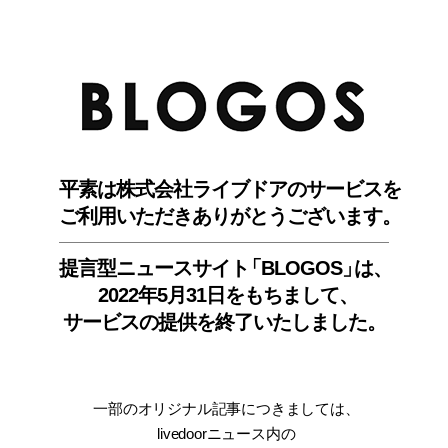
BLO
平素は株式会社ライブドアのサービスを
ご利用いただきありがとうございます。
提言型ニュースサイ
ト
「BLOGOS
」
は、
2022年5月31日をもちまして
、
サービスの提供を終了いたしました。
一部のオリジナル記事につきましては
、
livedoorニュース内
の