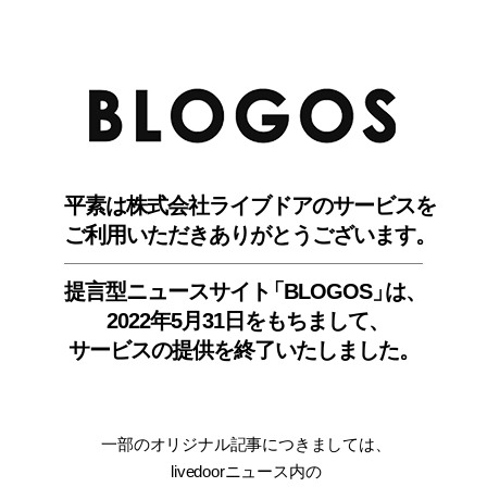
BLO
平素は株式会社ライブドアのサービスを
ご利用いただきありがとうございます。
提言型ニュースサイ
ト
「BLOGOS
」
は、
2022年5月31日をもちまして
、
サービスの提供を終了いたしました。
一部のオリジナル記事につきましては
、
livedoorニュース内
の