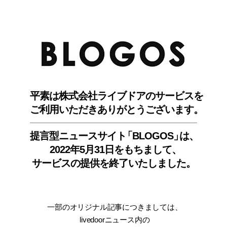
BLO
平素は株式会社ライブドアのサービスを
ご利用いただきありがとうございます。
提言型ニュースサイ
ト
「BLOGOS
」
は、
2022年5月31日をもちまして
、
サービスの提供を終了いたしました。
一部のオリジナル記事につきましては
、
livedoorニュース内
の