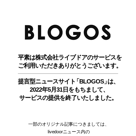
BLO
平素は株式会社ライブドアのサービスを
ご利用いただきありがとうございます。
提言型ニュースサイ
ト
「BLOGOS
」
は、
2022年5月31日をもちまして
、
サービスの提供を終了いたしました。
一部のオリジナル記事につきましては
、
livedoorニュース内
の