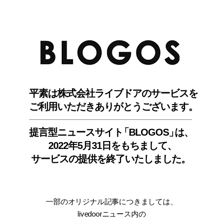
BLO
平素は株式会社ライブドアのサービスを
ご利用いただきありがとうございます。
提言型ニュースサイ
ト
「BLOGOS
」
は、
2022年5月31日をもちまして
、
サービスの提供を終了いたしました。
一部のオリジナル記事につきましては
、
livedoorニュース内
の