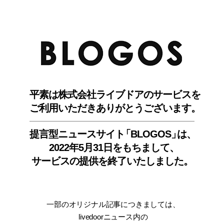
BLO
平素は株式会社ライブドアのサービスを
ご利用いただきありがとうございます。
提言型ニュースサイ
ト
「BLOGOS
」
は、
2022年5月31日をもちまして
、
サービスの提供を終了いたしました。
一部のオリジナル記事につきましては
、
livedoorニュース内
の