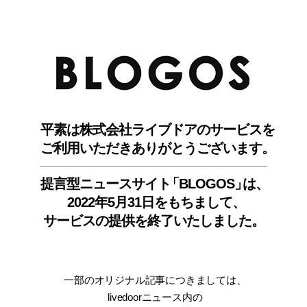
BLO
平素は株式会社ライブドアのサービスを
ご利用いただきありがとうございます。
提言型ニュースサイ
ト
「BLOGOS
」
は、
2022年5月31日をもちまして
、
サービスの提供を終了いたしました。
一部のオリジナル記事につきましては
、
livedoorニュース内
の