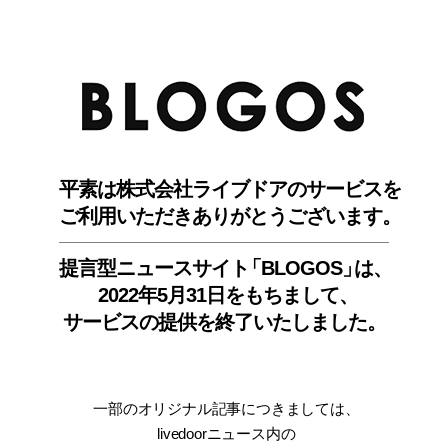
BLO
平素は株式会社ライブドアのサービスを
ご利用いただきありがとうございます。
提言型ニュースサイ
ト
「BLOGOS
」
は、
2022年5月31日をもちまして
、
サービスの提供を終了いたしました。
一部のオリジナル記事につきましては
、
livedoorニュース内
の