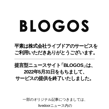
BLO
平素は株式会社ライブドアのサービスを
ご利用いただきありがとうございます。
提言型ニュースサイ
ト
「BLOGOS
」
は、
2022年5月31日をもちまして
、
サービスの提供を終了いたしました。
一部のオリジナル記事につきましては
、
livedoorニュース内
の