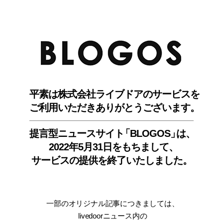
BLO
平素は株式会社ライブドアのサービスを
ご利用いただきありがとうございます。
提言型ニュースサイ
ト
「BLOGOS
」
は、
2022年5月31日をもちまして
、
サービスの提供を終了いたしました。
一部のオリジナル記事につきましては
、
livedoorニュース内
の