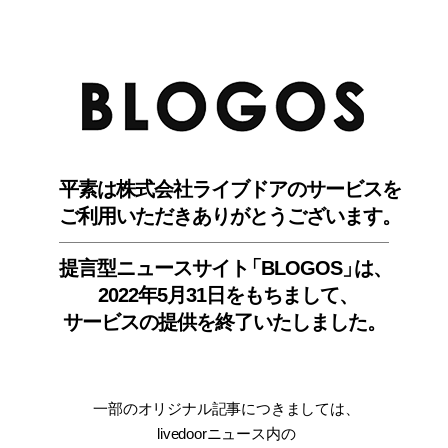
BLO
平素は株式会社ライブドアのサービスを
ご利用いただきありがとうございます。
提言型ニュースサイ
ト
「BLOGOS
」
は、
2022年5月31日をもちまして
、
サービスの提供を終了いたしました。
一部のオリジナル記事につきましては
、
livedoorニュース内
の