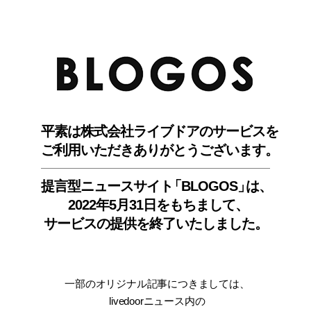
BLO
平素は株式会社ライブドアのサービスを
ご利用いただきありがとうございます。
提言型ニュースサイ
ト
「BLOGOS
」
は、
2022年5月31日をもちまして
、
サービスの提供を終了いたしました。
一部のオリジナル記事につきましては
、
livedoorニュース内
の