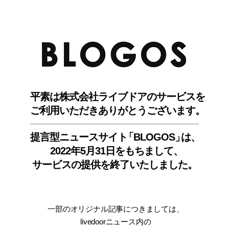
BLO
平素は株式会社ライブドアのサービスを
ご利用いただきありがとうございます。
提言型ニュースサイ
ト
「BLOGOS
」
は、
2022年5月31日をもちまして
、
サービスの提供を終了いたしました。
一部のオリジナル記事につきましては
、
livedoorニュース内
の